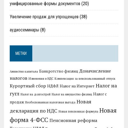
унифицированные формы документов
(20)
Увеличение продаж для упрощенцев
(38)
аудиосеминары
(8)
МЕТКИ
Доначисление
Банкротство физлиц
Амнистия капитала
налогов
Изменения в НДС
Компенсация за неиспользованный отпуск
Налог на
Курортный сбор
НДФЛ
Налог на Интернет
гугл
Налог с
Налог на долгострой
Налог на имущество физлиц
Новая
продаж
Необоснованная налоговая выгода
Новая
декларация по НДС
Новая пенсионная формула
форма 4-ФСС
Пенсионная реформа