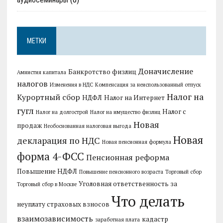
МЕТКИ
Доначисление
Банкротство физлиц
Амнистия капитала
налогов
Изменения в НДС
Компенсация за неиспользованный отпуск
Налог на
Курортный сбор
НДФЛ
Налог на Интернет
гугл
Налог с
Налог на долгострой
Налог на имущество физлиц
Новая
продаж
Необоснованная налоговая выгода
Новая
декларация по НДС
Новая пенсионная формула
форма 4-ФСС
Пенсионная реформа
Повышение НДФЛ
Повышение пенсионного возраста
Торговый сбор
Уголовная ответственность за
Торговый сбор в Москве
Что делать
неуплату страховых взносов
взаимозависимость
кадастр
заработная плата