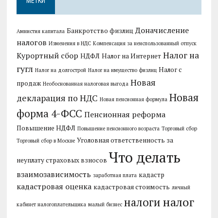
МЕТКИ
Доначисление
Банкротство физлиц
Амнистия капитала
налогов
Изменения в НДС
Компенсация за неиспользованный отпуск
Налог на
Курортный сбор
НДФЛ
Налог на Интернет
гугл
Налог с
Налог на долгострой
Налог на имущество физлиц
Новая
продаж
Необоснованная налоговая выгода
Новая
декларация по НДС
Новая пенсионная формула
форма 4-ФСС
Пенсионная реформа
Повышение НДФЛ
Повышение пенсионного возраста
Торговый сбор
Уголовная ответственность за
Торговый сбор в Москве
Что делать
неуплату страховых взносов
взаимозависимость
кадастр
заработная плата
кадастровая оценка
кадастровая стоимость
личный
налог
налоги
кабинет налогоплательщика
малый бизнес