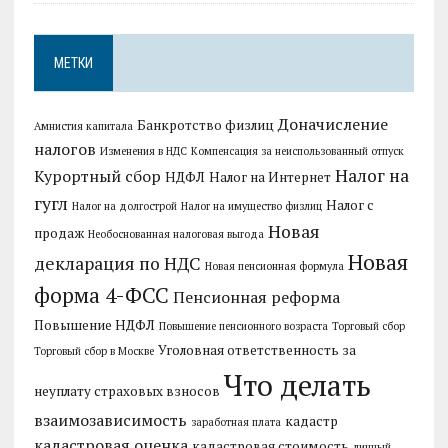
МЕТКИ
Доначисление
Банкротство физлиц
Амнистия капитала
налогов
Изменения в НДС
Компенсация за неиспользованный отпуск
Налог на
Курортный сбор
НДФЛ
Налог на Интернет
гугл
Налог с
Налог на долгострой
Налог на имущество физлиц
Новая
продаж
Необоснованная налоговая выгода
Новая
декларация по НДС
Новая пенсионная формула
форма 4-ФСС
Пенсионная реформа
Повышение НДФЛ
Повышение пенсионного возраста
Торговый сбор
Уголовная ответственность за
Торговый сбор в Москве
Что делать
неуплату страховых взносов
взаимозависимость
кадастр
заработная плата
кадастровая оценка
кадастровая стоимость
личный