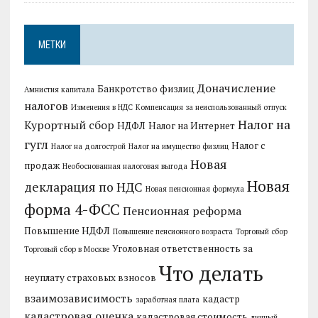
МЕТКИ
Доначисление
Банкротство физлиц
Амнистия капитала
налогов
Изменения в НДС
Компенсация за неиспользованный отпуск
Налог на
Курортный сбор
НДФЛ
Налог на Интернет
гугл
Налог с
Налог на долгострой
Налог на имущество физлиц
Новая
продаж
Необоснованная налоговая выгода
Новая
декларация по НДС
Новая пенсионная формула
форма 4-ФСС
Пенсионная реформа
Повышение НДФЛ
Повышение пенсионного возраста
Торговый сбор
Уголовная ответственность за
Торговый сбор в Москве
Что делать
неуплату страховых взносов
взаимозависимость
кадастр
заработная плата
кадастровая оценка
кадастровая стоимость
личный