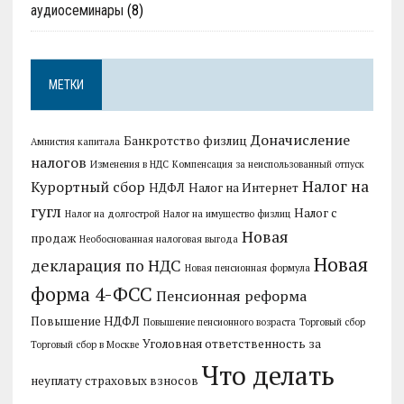
аудиосеминары
(8)
МЕТКИ
Доначисление
Банкротство физлиц
Амнистия капитала
налогов
Изменения в НДС
Компенсация за неиспользованный отпуск
Налог на
Курортный сбор
НДФЛ
Налог на Интернет
гугл
Налог с
Налог на долгострой
Налог на имущество физлиц
Новая
продаж
Необоснованная налоговая выгода
Новая
декларация по НДС
Новая пенсионная формула
форма 4-ФСС
Пенсионная реформа
Повышение НДФЛ
Повышение пенсионного возраста
Торговый сбор
Уголовная ответственность за
Торговый сбор в Москве
Что делать
неуплату страховых взносов