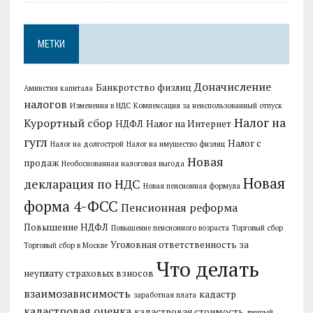
МЕТКИ
Доначисление
Банкротство физлиц
Амнистия капитала
налогов
Изменения в НДС
Компенсация за неиспользованный отпуск
Налог на
Курортный сбор
НДФЛ
Налог на Интернет
гугл
Налог с
Налог на долгострой
Налог на имущество физлиц
Новая
продаж
Необоснованная налоговая выгода
Новая
декларация по НДС
Новая пенсионная формула
форма 4-ФСС
Пенсионная реформа
Повышение НДФЛ
Повышение пенсионного возраста
Торговый сбор
Уголовная ответственность за
Торговый сбор в Москве
Что делать
неуплату страховых взносов
взаимозависимость
кадастр
заработная плата
кадастровая оценка
кадастровая стоимость
личный