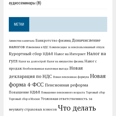
аудиосеминары
(8)
МЕТКИ
Доначисление
Банкротство физлиц
Амнистия капитала
налогов
Изменения в НДС
Компенсация за неиспользованный отпуск
Налог на
Курортный сбор
НДФЛ
Налог на Интернет
гугл
Налог с
Налог на долгострой
Налог на имущество физлиц
Новая
продаж
Необоснованная налоговая выгода
Новая
декларация по НДС
Новая пенсионная формула
форма 4-ФСС
Пенсионная реформа
Повышение НДФЛ
Повышение пенсионного возраста
Торговый сбор
Уголовная ответственность за
Торговый сбор в Москве
Что делать
неуплату страховых взносов