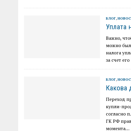
БЛОГ
,
НОВОС
Уплата 
Важно, чт
можно было
налога уп
за счет ег
БЛОГ
,
НОВОС
Какова 
Переход п
купли-про
согласно п.
ГК РФ прав
момента…