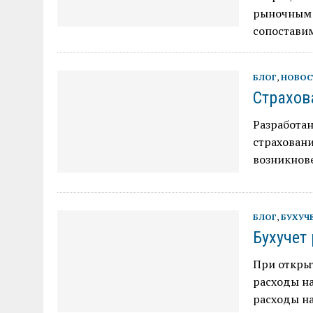
рыночным 
сопоставим
БЛОГ
,
НОВОС
Страхов
Разработа
страховани
возникнов
БЛОГ
,
БУХУЧ
Бухучет
При откры
расходы на
расходы н