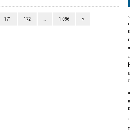
А
171
172
…
1 086
»
Т
н
к