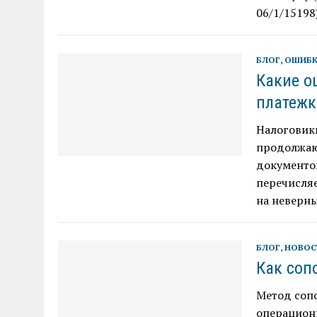
06/1/15198)
БЛОГ
,
ОШИБК
Какие о
платежк
Налоговики
продолжаю
документов
перечисляе
на неверны
БЛОГ
,
НОВОС
Как соп
Метод соп
операционн