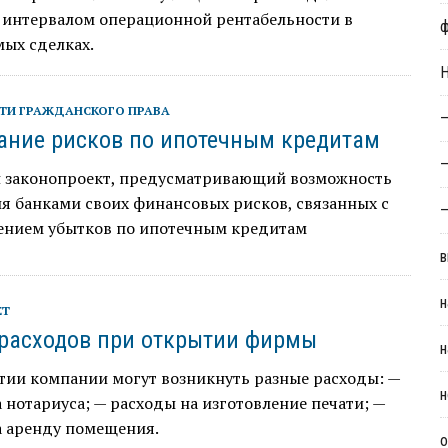
интервалом операционной рентабельности в
ых сделках.
Н
ТИ ГРАЖДАНСКОГО ПРАВА
—
ание рисков по ипотечным кредитам
—
н законопроект, предусматривающий возможность
я банками своих финансовых рисков, связанных с
—
ением убытков по ипотечным кредитам
в
н
ЕТ
 расходов при открытии фирмы
н
тии компании могут возникнуть разные расходы: —
н
 нотариуса; — расходы на изготовление печати; —
а аренду помещения.
о