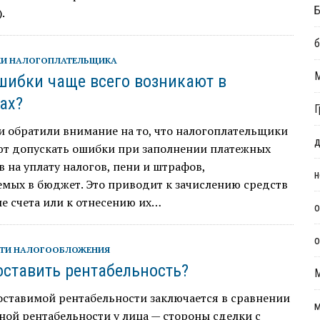
Б
.
б
И НАЛОГОПЛАТЕЛЬЩИКА
шибки чаще всего возникают в
ах?
Г
 обратили внимание на то, что налогоплательщики
д
т допускать ошибки при заполнении платежных
 на уплату налогов, пени и штрафов,
н
мых в бюджет. Это приводит к зачислению средств
е счета или к отнесению их…
о
о
ТИ НАЛОГООБЛОЖЕНИЯ
оставить рентабельность?
оставимой рентабельности заключается в сравнении
м
ой рентабельности у лица — стороны сделки с