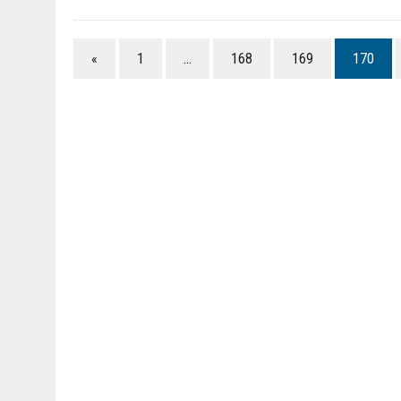
«
1
…
168
169
170