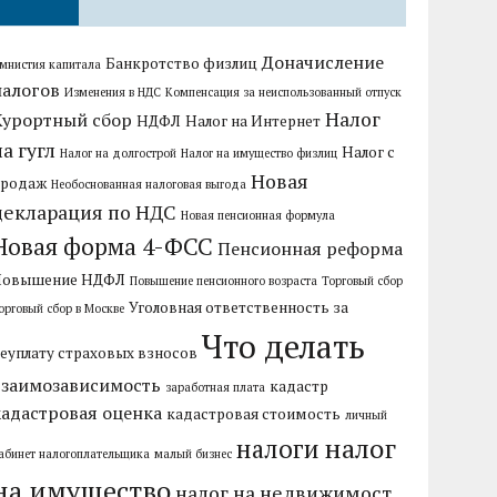
Доначисление
Банкротство физлиц
мнистия капитала
налогов
Изменения в НДС
Компенсация за неиспользованный отпуск
Налог
Курортный сбор
НДФЛ
Налог на Интернет
на гугл
Налог с
Налог на долгострой
Налог на имущество физлиц
Новая
продаж
Необоснованная налоговая выгода
декларация по НДС
Новая пенсионная формула
Новая форма 4-ФСС
Пенсионная реформа
Повышение НДФЛ
Повышение пенсионного возраста
Торговый сбор
Уголовная ответственность за
орговый сбор в Москве
Что делать
еуплату страховых взносов
взаимозависимость
кадастр
заработная плата
кадастровая оценка
кадастровая стоимость
личный
налог
налоги
абинет налогоплательщика
малый бизнес
на имущество
налог на недвижимост