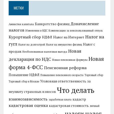
МЕТКИ
Доначисление
Банкротство физлиц
Амнистия капитала
налогов
Изменения в НДС
Компенсация за неиспользованный отпуск
Налог на
Курортный сбор
НДФЛ
Налог на Интернет
гугл
Налог с
Налог на долгострой
Налог на имущество физлиц
Новая
продаж
Необоснованная налоговая выгода
Новая
декларация по НДС
Новая пенсионная формула
форма 4-ФСС
Пенсионная реформа
Повышение НДФЛ
Повышение пенсионного возраста
Торговый сбор
Уголовная ответственность за
Торговый сбор в Москве
Что делать
неуплату страховых взносов
взаимозависимость
кадастр
заработная плата
кадастровая оценка
кадастровая стоимость
личный
налог
налоги