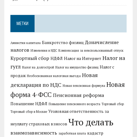
МЕТКИ
Доначисление
Банкротство физлиц
Амнистия капитала
налогов
Изменения в НДС
Компенсация за неиспользованный отпуск
Налог на
Курортный сбор
НДФЛ
Налог на Интернет
гугл
Налог с
Налог на долгострой
Налог на имущество физлиц
Новая
продаж
Необоснованная налоговая выгода
Новая
декларация по НДС
Новая пенсионная формула
форма 4-ФСС
Пенсионная реформа
Повышение НДФЛ
Повышение пенсионного возраста
Торговый сбор
Уголовная ответственность за
Торговый сбор в Москве
Что делать
неуплату страховых взносов
взаимозависимость
кадастр
заработная плата