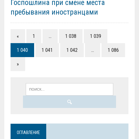
Госпошлина при смене места
пребывания иностранцами
«
1
…
1 038
1 039
1 040
1 041
1 042
…
1 086
»
ОГЛАВЛЕНИЕ