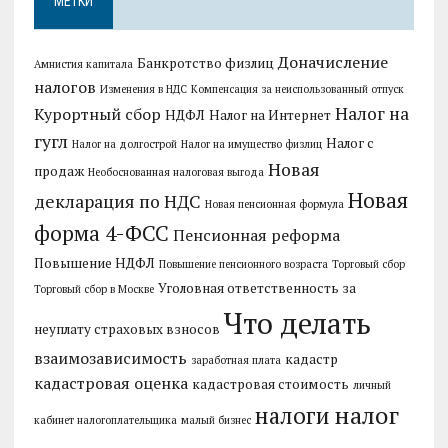
МЕТКИ
Доначисление
Банкротство физлиц
Амнистия капитала
налогов
Изменения в НДС
Компенсация за неиспользованный отпуск
Налог на
Курортный сбор
НДФЛ
Налог на Интернет
гугл
Налог с
Налог на долгострой
Налог на имущество физлиц
Новая
продаж
Необоснованная налоговая выгода
Новая
декларация по НДС
Новая пенсионная формула
форма 4-ФСС
Пенсионная реформа
Повышение НДФЛ
Повышение пенсионного возраста
Торговый сбор
Уголовная ответственность за
Торговый сбор в Москве
Что делать
неуплату страховых взносов
взаимозависимость
кадастр
заработная плата
кадастровая оценка
кадастровая стоимость
личный
налог
налоги
кабинет налогоплательщика
малый бизнес