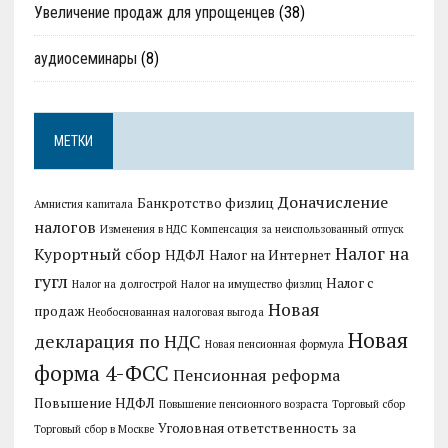
Увеличение продаж для упрощенцев
(38)
аудиосеминары
(8)
МЕТКИ
Доначисление
Банкротство физлиц
Амнистия капитала
налогов
Изменения в НДС
Компенсация за неиспользованный отпуск
Налог на
Курортный сбор
НДФЛ
Налог на Интернет
гугл
Налог с
Налог на долгострой
Налог на имущество физлиц
Новая
продаж
Необоснованная налоговая выгода
Новая
декларация по НДС
Новая пенсионная формула
форма 4-ФСС
Пенсионная реформа
Повышение НДФЛ
Повышение пенсионного возраста
Торговый сбор
Уголовная ответственность за
Торговый сбор в Москве