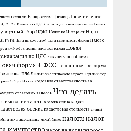
Доначисление
Банкротство физлиц
мнистия капитала
налогов
Изменения в НДС
Компенсация за неиспользованный отпуск
Налог
Курортный сбор
НДФЛ
Налог на Интернет
на гугл
Налог с
Налог на долгострой
Налог на имущество физлиц
Новая
продаж
Необоснованная налоговая выгода
декларация по НДС
Новая пенсионная формула
Новая форма 4-ФСС
Пенсионная реформа
Повышение НДФЛ
Повышение пенсионного возраста
Торговый сбор
Уголовная ответственность за
орговый сбор в Москве
Что делать
еуплату страховых взносов
взаимозависимость
кадастр
заработная плата
кадастровая оценка
кадастровая стоимость
личный
налог
налоги
абинет налогоплательщика
малый бизнес
на имущество
налог на недвижимост