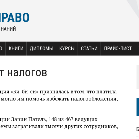
ПРАВО
ЗНАНИЙ
О
КНИГИ
ДИПЛОМЫ
КУРСЫ
СТАТЬИ
ПРАЙС-ЛИСТ
т налогов
ия «Би-би-си» призналась в том, что платила
о могло им помочь избежать налогообложения,
ии Зарин Патель, 148 из 467 ведущих
хемы затрагивали тысячи других сотрудников,