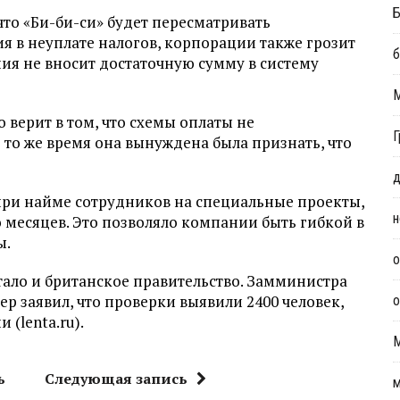
Б
что «Би-би-си» будет пересматривать
 в неуплате налогов, корпорации также грозит
б
ния не вносит достаточную сумму в систему
 верит в том, что схемы оплаты не
Г
В то же время она вынуждена была признать, что
д
при найме сотрудников на специальные проекты,
н
 месяцев. Это позволяло компании быть гибкой в
ы.
о
отало и британское правительство. Замминистра
 заявил, что проверки выявили 2400 человек,
о
(lenta.ru).
ь
Следующая запись
м