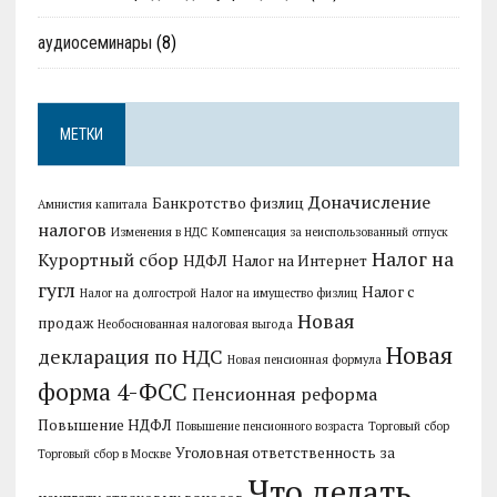
аудиосеминары
(8)
МЕТКИ
Доначисление
Банкротство физлиц
Амнистия капитала
налогов
Изменения в НДС
Компенсация за неиспользованный отпуск
Налог на
Курортный сбор
НДФЛ
Налог на Интернет
гугл
Налог с
Налог на долгострой
Налог на имущество физлиц
Новая
продаж
Необоснованная налоговая выгода
Новая
декларация по НДС
Новая пенсионная формула
форма 4-ФСС
Пенсионная реформа
Повышение НДФЛ
Повышение пенсионного возраста
Торговый сбор
Уголовная ответственность за
Торговый сбор в Москве
Что делать