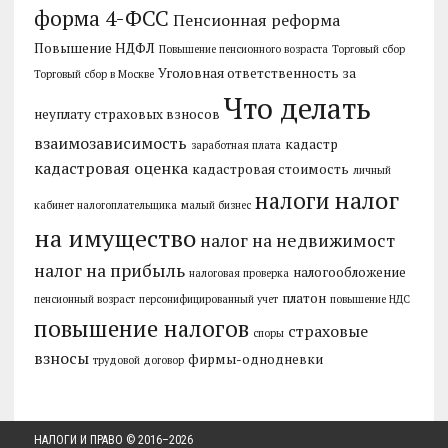
форма 4-ФСС
Пенсионная реформа
Повышение НДФЛ
Повышение пенсионного возраста
Торговый сбор
Уголовная ответственность за
Торговый сбор в Москве
Что делать
неуплату страховых взносов
взаимозависимость
кадастр
заработная плата
кадастровая оценка
кадастровая стоимость
личный
налог
налоги
кабинет налогоплательщика
малый бизнес
на имущество
налог на недвижимост
налог на прибыль
налогообложение
налоговая проверка
платон
пенсионный возраст
персонифицированный учет
повышение НДС
повышение налогов
страховые
споры
взносы
фирмы-однодневки
трудовой договор
НАЛОГИ И ПРАВО
© 2016–
2026