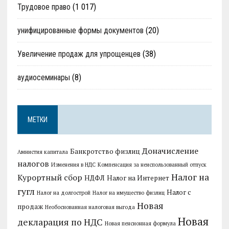
Трудовое право
(1 017)
унифицированные формы документов
(20)
Увеличение продаж для упрощенцев
(38)
аудиосеминары
(8)
МЕТКИ
Доначисление
Банкротство физлиц
Амнистия капитала
налогов
Изменения в НДС
Компенсация за неиспользованный отпуск
Налог на
Курортный сбор
НДФЛ
Налог на Интернет
гугл
Налог с
Налог на долгострой
Налог на имущество физлиц
Новая
продаж
Необоснованная налоговая выгода
Новая
декларация по НДС
Новая пенсионная формула