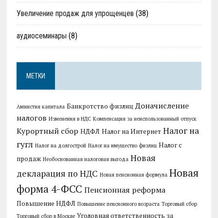
Увеличение продаж для упрощенцев
(38)
аудиосеминары
(8)
МЕТКИ
Доначисление
Банкротство физлиц
Амнистия капитала
налогов
Изменения в НДС
Компенсация за неиспользованный отпуск
Налог на
Курортный сбор
НДФЛ
Налог на Интернет
гугл
Налог с
Налог на долгострой
Налог на имущество физлиц
Новая
продаж
Необоснованная налоговая выгода
Новая
декларация по НДС
Новая пенсионная формула
форма 4-ФСС
Пенсионная реформа
Повышение НДФЛ
Повышение пенсионного возраста
Торговый сбор
Уголовная ответственность за
Торговый сбор в Москве