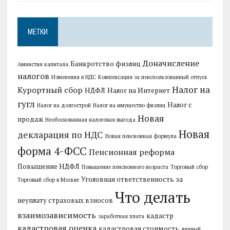
МЕТКИ
Доначисление
Банкротство физлиц
Амнистия капитала
налогов
Изменения в НДС
Компенсация за неиспользованный отпуск
Налог на
Курортный сбор
НДФЛ
Налог на Интернет
гугл
Налог с
Налог на долгострой
Налог на имущество физлиц
Новая
продаж
Необоснованная налоговая выгода
Новая
декларация по НДС
Новая пенсионная формула
форма 4-ФСС
Пенсионная реформа
Повышение НДФЛ
Повышение пенсионного возраста
Торговый сбор
Уголовная ответственность за
Торговый сбор в Москве
Что делать
неуплату страховых взносов
взаимозависимость
кадастр
заработная плата
кадастровая оценка
кадастровая стоимость
личный