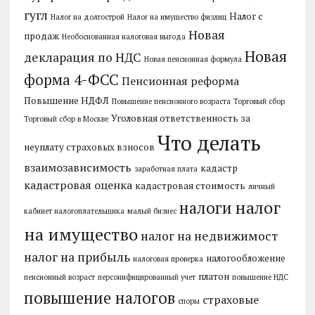
гугл
Налог с
Налог на долгострой
Налог на имущество физлиц
Новая
продаж
Необоснованная налоговая выгода
Новая
декларация по НДС
Новая пенсионная формула
форма 4-ФСС
Пенсионная реформа
Повышение НДФЛ
Повышение пенсионного возраста
Торговый сбор
Уголовная ответственность за
Торговый сбор в Москве
Что делать
неуплату страховых взносов
взаимозависимость
кадастр
заработная плата
кадастровая оценка
кадастровая стоимость
личный
налог
налоги
кабинет налогоплательщика
малый бизнес
на имущество
налог на недвижимост
налог на прибыль
налогообложение
налоговая проверка
платон
пенсионный возраст
персонифицированный учет
повышение НДС
повышение налогов
страховые
споры